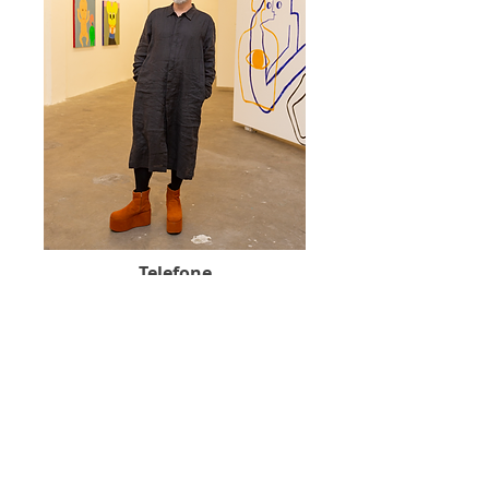
Telefone
(11) 99871-9800
Email
caiojborges@gmail.com